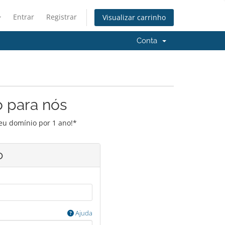
Entrar
Registrar
Visualizar carrinho
Conta
o para nós
seu domínio por 1 ano!*
o
Ajuda