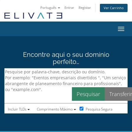
Português
Entrar
Registar
Ver Carrinho
Alter
Encontre aqui o seu domínio
perfeito…
Pesquisa Segura
Incluir TLDs
Comprimento Máximo