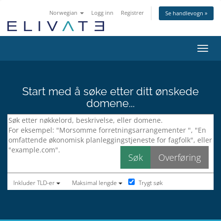
Norwegian
Logg inn
Registrer
Se handlevogn »
Bytt 
Start med å søke etter ditt ønskede
domene...
Trygt søk
Inkluder TLD-er
Maksimal lengde